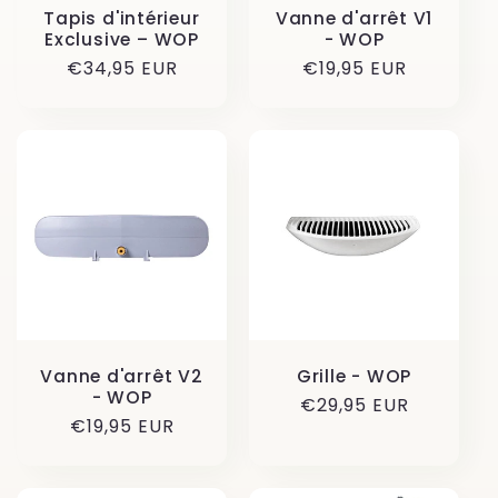
Tapis d'intérieur
Vanne d'arrêt V1
Exclusive – WOP
- WOP
Prix
€34,95 EUR
Prix
€19,95 EUR
habituel
habituel
Vanne d'arrêt V2
Grille - WOP
- WOP
Prix
€29,95 EUR
Prix
€19,95 EUR
habituel
habituel