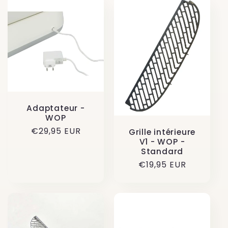
Adaptateur -
WOP
Prix
€29,95 EUR
Grille intérieure
V1 - WOP -
habituel
Standard
Prix
€19,95 EUR
habituel