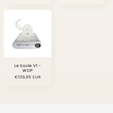
habituel
Le Socle V1 -
WOP
Prix
€109,95 EUR
habituel