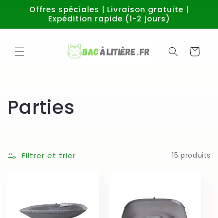
et
Offres spéciales | Livraison gratuite |
passer
Expédition rapide (1-2 jours)
au
contenu
Panier
C
Parties
o
l
Filtrer et trier
15 produits
l
e