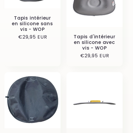
c
t
Tapis intérieur
en silicone sans
i
vis - WOP
Prix
€29,95 EUR
Tapis d'intérieur
o
en silicone avec
habituel
vis - WOP
n
Prix
€29,95 EUR
habituel
: