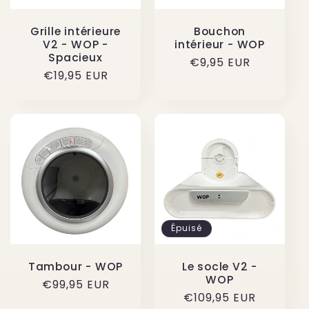
Grille intérieure
Bouchon
V2 - WOP -
intérieur - WOP
Spacieux
Prix
€9,95 EUR
Prix
€19,95 EUR
habituel
habituel
Épuisé
Tambour - WOP
Le socle V2 -
WOP
Prix
€99,95 EUR
Prix
€109,95 EUR
habituel